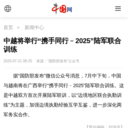
外媒观察
中国关键词
文化
首页
>
新闻中心
中越将举行“携手同行﹣2025”陆军联合
文化
文创
艺术
训练
时尚
旅游
铁路
2025-07-21 08:25
来源：“国防部发布”公众号
悦读
民藏
中医
据“国防部发布”微信公众号消息，7月中下旬，中国
与越南将在广西举行“携手同行﹣2025”陆军联合训练。这
中国瓷
是中越双方首次开展陆军联训，以“边境地区联合执勤训
练”为主题，加强边境执勤经验互学互鉴，进一步深化两
国情
军务实合作。
国情
助残
一带一路
【责任编辑：刘洪庆】