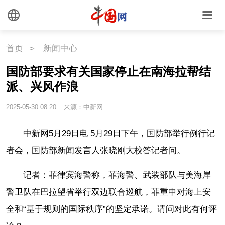
外媒观察
中国关键词
文化
首页
>
新闻中心
文化
文创
艺术
国防部要求有关国家停止在南海拉帮结
派、兴风作浪
时尚
旅游
铁路
2025-05-30 08:20
来源：中新网
悦读
民藏
中医
中新网5月29日电 5月29日下午，国防部举行例行记
中国瓷
者会，国防部新闻发言人张晓刚大校答记者问。
记者：菲律宾海警称，菲海警、武装部队与美海岸
国情
警卫队在巴拉望省举行双边联合巡航，菲重申对海上安
国情
助残
一带一路
全和“基于规则的国际秩序”的坚定承诺。请问对此有何评