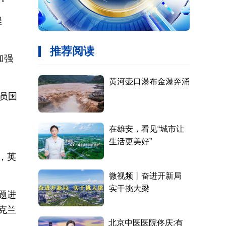
程
加强
员国
，英
题进
克兰