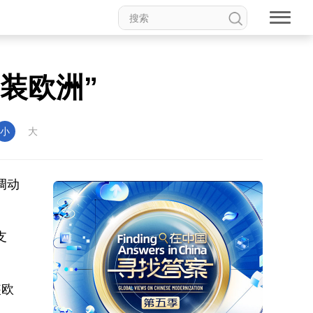
武装欧洲”
小
大
调动
支
装欧
出。