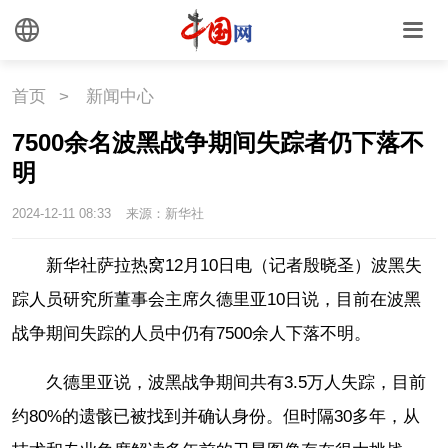
时尚
旅游
铁路
悦读
民藏
中医
首页
>
新闻中心
7500余名波黑战争期间失踪者仍下落不
中国瓷
明
2024-12-11 08:33
来源：新华社
国情
新华社萨拉热窝12月10日电（记者殷晓圣）波黑失
国情
助残
一带一路
踪人员研究所董事会主席久德里亚10日说，目前在波黑
海洋
草原
湾区
战争期间失踪的人员中仍有7500余人下落不明。
联盟
心理
老年
久德里亚说，波黑战争期间共有3.5万人失踪，目前
约80%的遗骸已被找到并确认身份。但时隔30多年，从