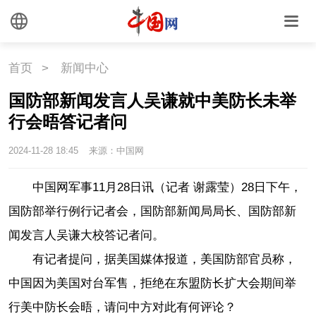
外媒观察
中国关键词
文化
首页
>
新闻中心
国防部新闻发言人吴谦就中美防长未举
文化
文创
艺术
行会晤答记者问
时尚
旅游
铁路
2024-11-28 18:45
来源：中国网
悦读
民藏
中医
中国网军事11月28日讯（记者 谢露莹）
28日下午，
国防部举行例行记者会，国防部新闻局局长、国防部新
中国瓷
闻发言人吴谦大校答记者问。
有记者提问，据美国媒体报道，美国防部官员称，
国情
中国因为美国对台军售，拒绝在东盟防长扩大会期间举
国情
助残
一带一路
行美中防长会晤，请问中方对此有何评论？