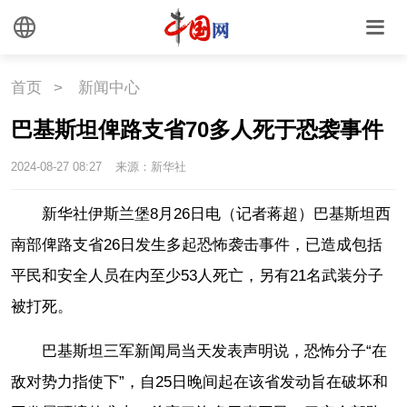
悦读
民藏
中医
中国瓷
首页
>
新闻中心
国情
巴基斯坦俾路支省70多人死于恐袭事件
2024-08-27 08:27
来源：新华社
国情
助残
一带一路
新华社伊斯兰堡8月26日电（记者蒋超）巴基斯坦西
海洋
草原
湾区
南部俾路支省26日发生多起恐怖袭击事件，已造成包括
联盟
心理
老年
平民和安全人员在内至少53人死亡，另有21名武装分子
被打死。
巴基斯坦三军新闻局当天发表声明说，恐怖分子“在
敌对势力指使下”，自25日晚间起在该省发动旨在破坏和