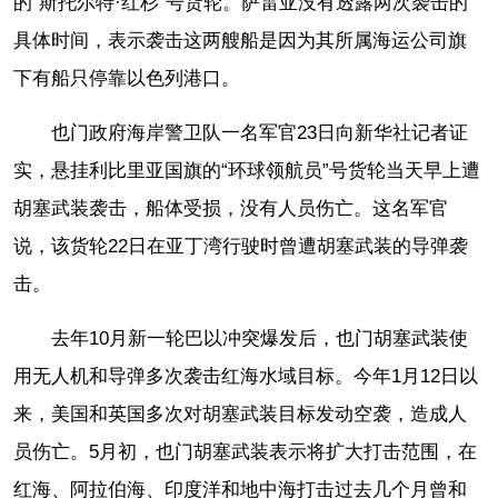
的“斯托尔特·红杉”号货轮。萨雷亚没有透露两次袭击的
具体时间，表示袭击这两艘船是因为其所属海运公司旗
下有船只停靠以色列港口。
也门政府海岸警卫队一名军官23日向新华社记者证
实，悬挂利比里亚国旗的“环球领航员”号货轮当天早上遭
胡塞武装袭击，船体受损，没有人员伤亡。这名军官
说，该货轮22日在亚丁湾行驶时曾遭胡塞武装的导弹袭
击。
去年10月新一轮巴以冲突爆发后，也门胡塞武装使
用无人机和导弹多次袭击红海水域目标。今年1月12日以
来，美国和英国多次对胡塞武装目标发动空袭，造成人
员伤亡。5月初，也门胡塞武装表示将扩大打击范围，在
红海、阿拉伯海、印度洋和地中海打击过去几个月曾和