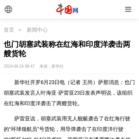
国情
国情
助残
一带一路
首页
>
新闻中心
海洋
草原
湾区
也门胡塞武装称在红海和印度洋袭击两
联盟
心理
老年
艘货轮
2024-06-24 08:47
来源：新华社
新华社开罗6月23日电（记者 王尚）萨那消息：也门
胡塞武装发言人叶海亚·萨雷亚23日发表声明说，该组织
在红海和印度洋袭击了两艘货轮。
萨雷亚说，胡塞武装用无人舰艇袭击了在红海行驶
的“环球领航员”号货轮，用导弹袭击了在印度洋行驶