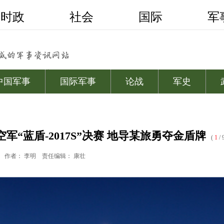
空军“蓝盾-2017S”决赛 地导某旅勇夺金盾牌
(
1
/ 
作者： 李明
责任编辑： 康壮