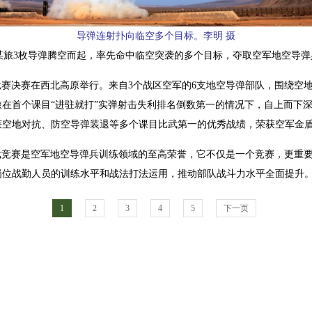
导弹连射扑向临空多个目标。李明 摄
某旅3枚导弹腾空而起，率先命中临空突袭的多个目标，夺取空军地空导
比武竞赛决赛在西北高原举行。来自3个战区空军的6支地空导弹部队，围绕空
在首个课目“进驻就打”实弹射击失利排名倒数第一的情况下，自上而下
获空地对抗、防空导弹装退等多个课目比武第一的优秀战绩，荣获空军金
盾牌比武竞赛是空军地空导弹兵训练领域的至高荣誉，它不仅是一个竞赛，更重
岗位战勤人员的训练水平和战法打法运用，推动部队战斗力水平全面提升
1
2
3
4
5
下一页