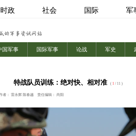
特战队员训练：绝对快、相对准
(
1
/ 11 )
作者： 雷永辉 陈春越
责任编辑： 尚阳