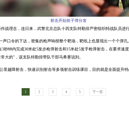
射击开始前子弹分发
的新作战理念，连日来，武警北京总队十四支队特勤排严密组织特战队员进
着一声口令的下达，密集的枪声响彻整个靶场，靶纸上也显现出一个个弹孔
别在3秒钟内完成30米处5发步枪弹射击和15米处5发手枪弹射击，在要求
常大的”，该支队特勤排带队干部马希赛说到。
2公里越障射击，快速识别射击等多项射击训练课目，目的就是全面提升特
1
2
3
4
5
下一页