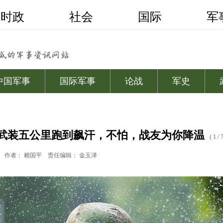
武装五公里跑到飙汗，不怕，战友为你降温
(
1
/ 7
作者： 赖国平
责任编辑： 金玉泽